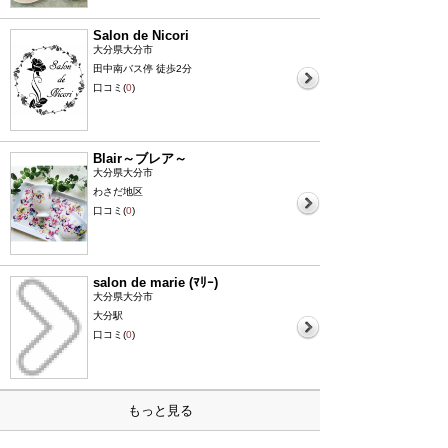
Salon de Nicori
大分県大分市
田中南バス停 徒歩2分
口コミ(
0
)
Blair～ブレア～
大分県大分市
わさだ地区
口コミ(
0
)
salon de marie (ﾏﾘｰ)
大分県大分市
大分駅
口コミ(
0
)
もっと見る