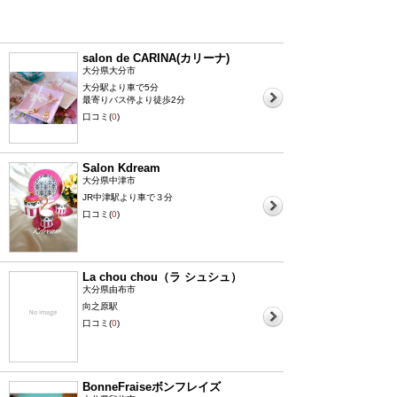
salon de CARINA(カリーナ)
大分県大分市
大分駅より車で5分
最寄りバス停より徒歩2分
口コミ(
0
)
Salon Kdream
大分県中津市
JR中津駅より車で３分
口コミ(
0
)
La chou chou（ラ シュシュ）
大分県由布市
向之原駅
口コミ(
0
)
BonneFraiseボンフレイズ