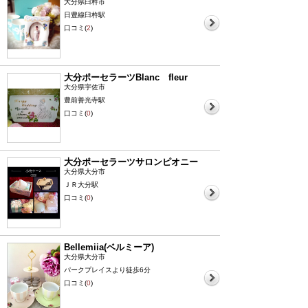
大分県臼杵市
日豊線臼杵駅
口コミ(
2
)
大分ポーセラーツBlanc fleur
大分県宇佐市
豊前善光寺駅
口コミ(
0
)
大分ポーセラーツサロンピオニー
大分県大分市
ＪＲ大分駅
口コミ(
0
)
Bellemiia(ベルミーア)
大分県大分市
パークプレイスより徒歩6分
口コミ(
0
)