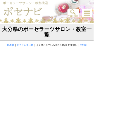
ポーセラーツサロン・教室検索
大分県のポーセラーツサロン・教室一
覧
新着順
|
口コミが多い順
| よく見られているサロン順(過去3日間) |
住所順