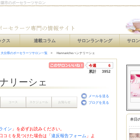
県杵築市のポーセラーツサロン
ックス
連載コラム
サロンランキング
サロ
大分県のポーセラーツサロン一覧
Hannaricheハンナリーシェ
今週
6
累計
3952
ハンナリーシェ
メールを送る
コース
スケジュール
お知らせ
ブログを見る
本日
ライン
」を必ずお読みください。
口コミを見つけた場合は「
違反報告フォーム
」よ