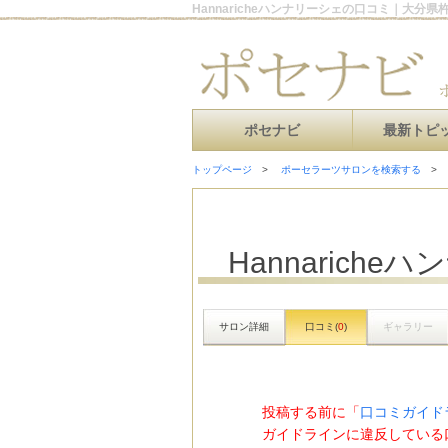
Hannaricheハンナリーシェの口コミ｜大分
ポセナビ
最新トピ
トップページ
ポーセラーツサロンを検索する
Hannariche
サロン詳細
口コミ(
0
)
ギャラリー
投稿する前に「
口コミガイド
ガイドラインに違反している