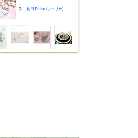
」
作：
梅田 Felisa (フェリサ)