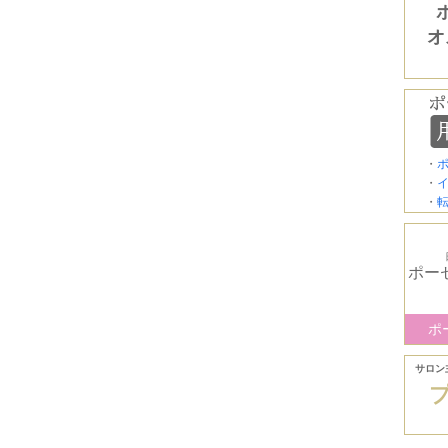
オ
・
・
・
ポー
ポ
サロン