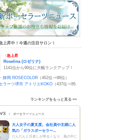
急上昇中！今週の注目サロン！
↑急上昇
Roselina (ロゼリナ)
1141位から90位に大幅ランクアップ！
・静岡 ROSECOLOR
（452位⇒88位）
セラーツ堺市 アトリエKOKO
（437位⇒85
ランキングをもっと見る >>
ws
/ ポーセラーツニュース
大人女子の夏支度。会社員や主婦に人
気の「ガラスポーセラー...
だんだんと日差しが明るくなり、風の中に