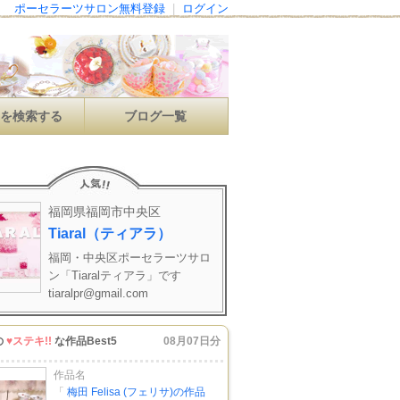
ポーセラーツサロン無料登録
|
ログイン
ンを検索する
ブログ一覧
福岡県福岡市中央区
Tiaral（ティアラ）
福岡・中央区ポーセラーツサロ
ン「Tiaralティアラ」です
tiaralpr@gmail.com
の
♥ステキ!!
な作品Best5
08月07日分
作品名
「
梅田 Felisa (フェリサ)の作品