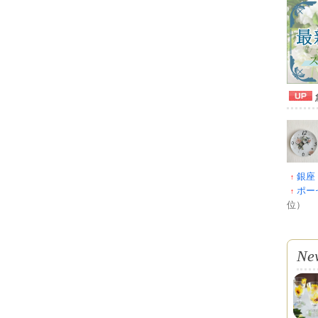
銀座
↑
ポー
↑
位）
Ne