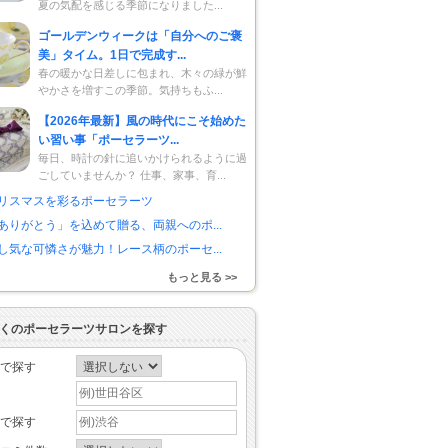
夏の気配を感じる季節になりました...
ゴールデンウィークは「自分へのご褒
美」タイム。1日で完成す...
春の暖かな日差しに包まれ、木々の緑が鮮
やかさを増すこの季節。気持ちもふ...
【2026年最新】風の時代にこそ始めた
い習い事「ポーセラーツ...
毎日、時計の針に追いかけられるように過
ごしていませんか？ 仕事、家事、育...
リスマスを彩るポーセラーツ
ありがとう」を込めて贈る、両親へのポ...
し気な可憐さが魅力！レース柄のポーセ...
もっと見る >>
くのポーセラーツサロンを探す
で探す
で探す