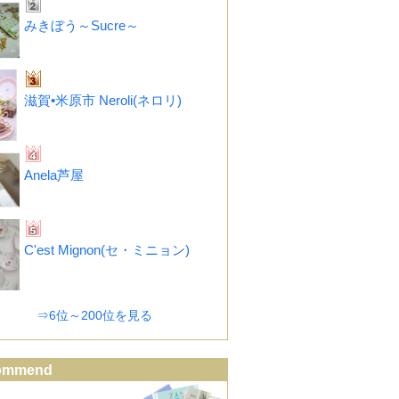
みきぼう～Sucre～
滋賀•米原市 Neroli(ネロリ)
Anela芦屋
C'est Mignon(セ・ミニョン)
⇒6位～200位を見る
ommend