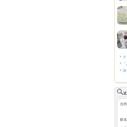
ク
「
涼
近
住所
駅名