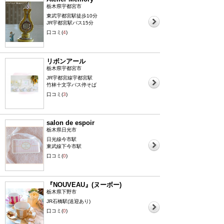
栃木県宇都宮市
東武宇都宮駅徒歩10分
JR宇都宮駅バス15分
口コミ(
4
)
リボンアール
栃木県宇都宮市
JR宇都宮線宇都宮駅
竹林十文字バス停そば
口コミ(
3
)
salon de espoir
栃木県日光市
日光線今市駅
東武線下今市駅
口コミ(
0
)
『NOUVEAU』(ヌーボー)
栃木県下野市
JR石橋駅(送迎あり)
口コミ(
0
)