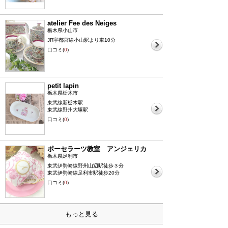
atelier Fee des Neiges
栃木県小山市
JR宇都宮線小山駅より車10分
口コミ(
0
)
petit lapin
栃木県栃木市
東武線新栃木駅
東武線野州大塚駅
口コミ(
0
)
ポーセラーツ教室 アンジェリカ
栃木県足利市
東武伊勢崎線野州山辺駅徒歩３分
東武伊勢崎線足利市駅徒歩20分
口コミ(
0
)
もっと見る