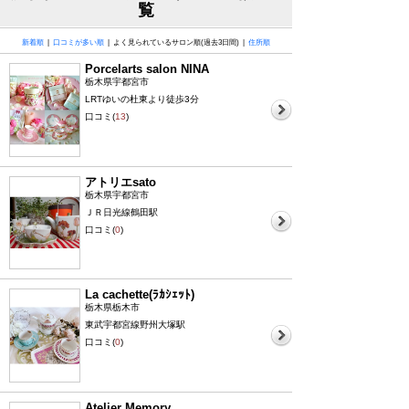
覧
新着順
|
口コミが多い順
| よく見られているサロン順(過去3日間) |
住所順
Porcelarts salon NINA
栃木県宇都宮市
LRTゆいの杜東より徒歩3分
口コミ(
13
)
アトリエsato
栃木県宇都宮市
ＪＲ日光線鶴田駅
口コミ(
0
)
La cachette(ﾗｶｼｪｯﾄ)
栃木県栃木市
東武宇都宮線野州大塚駅
口コミ(
0
)
Atelier Memory