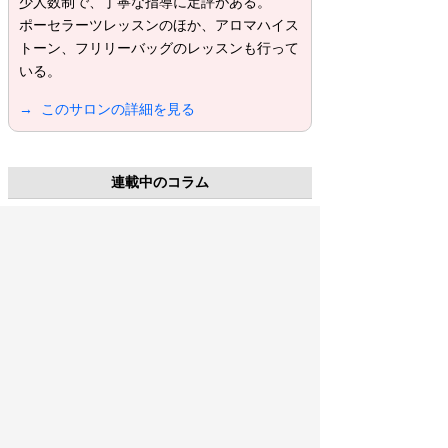
少人数制で、丁寧な指導に定評がある。
ポーセラーツレッスンのほか、アロマハイス
トーン、フリリーバッグのレッスンも行って
いる。
→ このサロンの詳細を見る
連載中のコラム
Myunablue ミューナブルー（神奈川・横
浜市）
「小さくていい。お教室
は“私らしく”」
[隔週月曜更新]
晴色~Haru iro~（岐阜・関市）
「ママから1人の自分へ サ
ロン主宰始めます」
[隔週月曜更新]