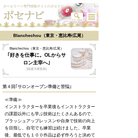
ポーセラーツ専門情報サイトのポセナビ
Blanchechou（東京・恵比寿/広尾）
Blanchechou（東京・恵比寿/広尾）
｢好きを仕事に。OLからサ
ロン主宰へ｣
[隔週月曜更新]
第４回｢サロンオープン準備と苦悩｣
≪準備≫
インストラクターを卒業後もインストラクター
の課題以外にも学ぶ技術はたくさんあるので、
ブラッシュアップレッスンや自身で技術の向上
を目指し、自宅でも練習は続けました。卒業
後、最低でも１００作品は必ず作ろうと決めて