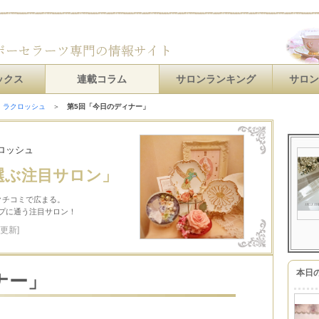
ックス
連載コラム
サロンランキング
サロ
 ラクロッシュ
＞
第5回「今日のディナー」
ロッシュ
選ぶ注目サロン」
クチコミで広まる。
プに通う注目サロン！
更新]
本日
ナー」