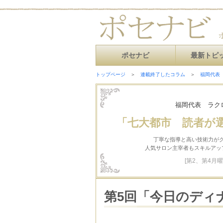
ポセナビ
最新トピ
トップページ
＞
連載終了したコラム
＞
福岡代表
福岡代表 ラク
「七大都市 読者が
丁寧な指導と高い技術力が
人気サロン主宰者もスキルアッ
[第2、第4月曜
第5回「今日のディ