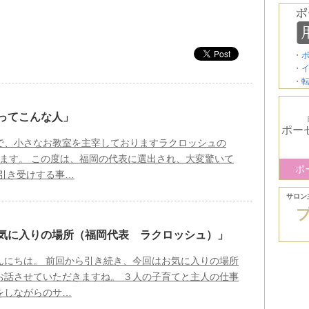
・
・
・
ってこんな人」
ポー
で、小さなお教室を主宰しておりますラクロッシュの
申します。 この度は、福岡の代表に選出され、大変驚いて
ポ
お引き受けする事…
サロン
お気に入りの場所（福岡代表 ラクロッシュ）」
んにちは。 前回から引き続き、今回はお気に入りの場所
お話させていただきますね。 ３人の子育てと主人の仕事
をしながらのサ…