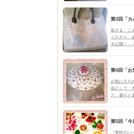
第3回「カ
皆さま、こ
くださり、
大公開！」
第4回「お
お気に入り
品として、
と、盛りと
第5回「今
『男性のハ