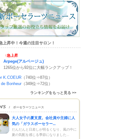
急上昇中！今週の注目サロン！
↑急上昇
Arpege(アルページュ)
1265位から92位に大幅ランクアップ！
ier K.COEUR
（740位⇒87位）
n de Bonheur
（349位⇒72位）
ランキングをもっと見る >>
ws
/ ポーセラーツニュース
大人女子の夏支度。会社員や主婦に人
気の「ガラスポーセラー...
だんだんと日差しが明るくなり、風の中に
夏の気配を感じる季節になりました...