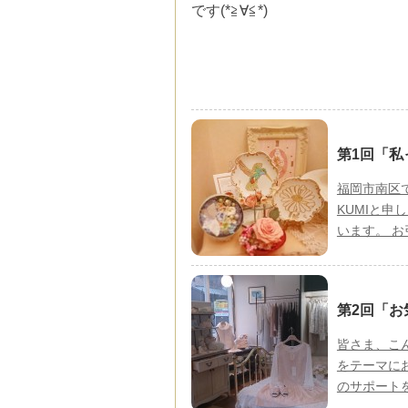
です(*≧∀≦*)
第1回「私
福岡市南区
KUMIと
います。 
第2回「
皆さま、こ
をテーマに
のサポート