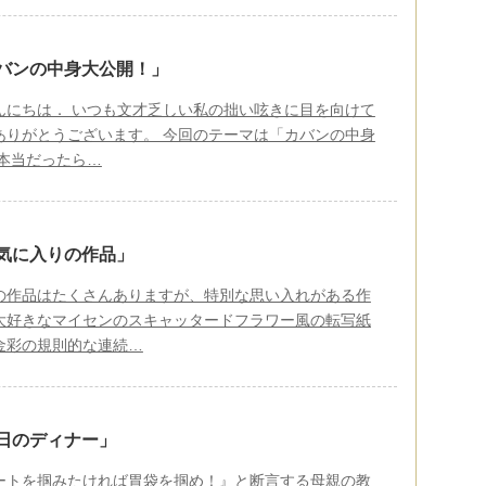
バンの中身大公開！」
んにちは． いつも文才乏しい私の拙い呟きに目を向けて
ありがとうございます。 今回のテーマは「カバンの中身
 本当だったら…
気に入りの作品」
の作品はたくさんありますが、特別な思い入れがある作
大好きなマイセンのスキャッタードフラワー風の転写紙
金彩の規則的な連続…
日のディナー」
ートを掴みたければ胃袋を掴め！』と断言する母親の教