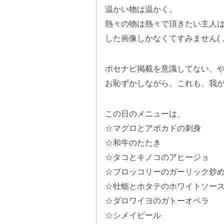
温かい物は温かく。
熱々の物は熱々で頂きたい主人
した画像しかなくてすみません( ノ
ポセナビ掲載を意識してない、
お恥ずかしながら、これも、我が家
この日のメニューは、
☆マグロとアボカドの刺身
☆和牛のたたき
☆タコとキノコのアヒージョ
☆ブロッコリーのガーリック炒
☆牡蛎とホタテのホワイトソー
☆ダロワイヨのガトーオペラ
☆シメイビール