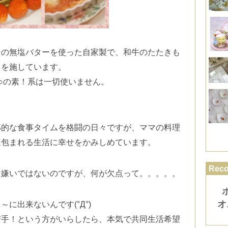
ンの無塩バターを使った自家製で、
和牛のたたきも
えを施しています。
○の素！系は一切使いません。
那的な食事タイムを格闘の日々です
が、ママの料理
に包まれる生活に幸せをかみしめています。
Rec
は嫌いではないのですが、
何が欠点って。。。。。
オ
に出来ないんです(°Д°)
苦手！という方がいらしたら、
本気で共同生活希望