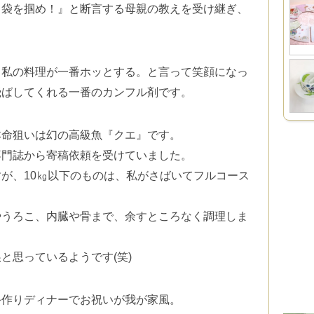
胃袋を掴め！』と断言する母親の教えを受け継ぎ、
、私の料理が一番ホッとする。
と言って笑顔になっ
飛ばしてくれる
一番のカンフル剤です。
本命狙いは幻の高級魚『クエ』
です。
専門誌から寄稿依頼を受けていました。
が、10㎏以下のものは、
私がさばいてフルコース
やうろこ、内臓や骨まで、
余すところなく調理しま
と思っているようです(笑)
手作りディナーでお祝いが我が家風。