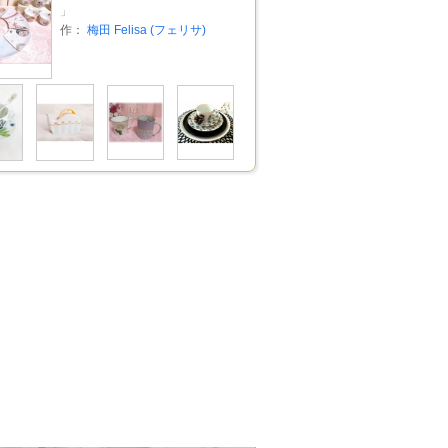
」
作：
梅田 Felisa (フェリサ)