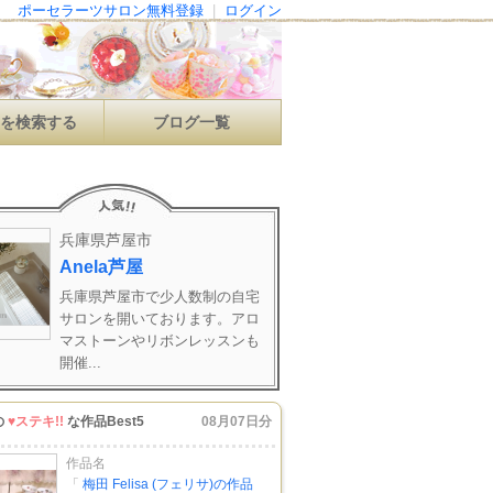
ポーセラーツサロン無料登録
|
ログイン
ンを検索する
ブログ一覧
兵庫県芦屋市
Anela芦屋
兵庫県芦屋市で少人数制の自宅
サロンを開いております。アロ
マストーンやリボンレッスンも
開催...
の
♥ステキ!!
な作品Best5
08月07日分
作品名
「
梅田 Felisa (フェリサ)の作品