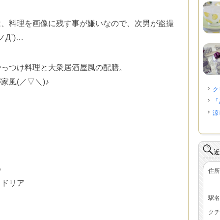
は、
料理を画像に残す事が嫌いなので、
次男が盗撮
Д`)…
やっつけ料理と大衆居酒屋風の配膳。
風(／▽＼)♪
ク
「
涼
近
め
住所
スドリア
駅名
クチ