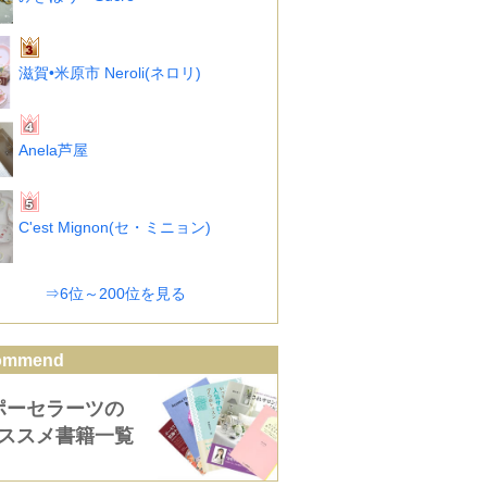
滋賀•米原市 Neroli(ネロリ)
Anela芦屋
C'est Mignon(セ・ミニョン)
⇒6位～200位を見る
ommend
ポーセラーツの
ススメ書籍一覧