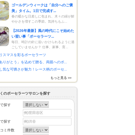
ゴールデンウィークは「自分へのご褒
美」タイム。1日で完成す...
春の暖かな日差しに包まれ、木々の緑が鮮
やかさを増すこの季節。気持ちもふ...
【2026年最新】風の時代にこそ始めた
い習い事「ポーセラーツ...
毎日、時計の針に追いかけられるように過
ごしていませんか？ 仕事、家事、育...
リスマスを彩るポーセラーツ
ありがとう」を込めて贈る、両親へのポ...
し気な可憐さが魅力！レース柄のポーセ...
もっと見る >>
くのポーセラーツサロンを探す
で探す
で探す
コミ件数