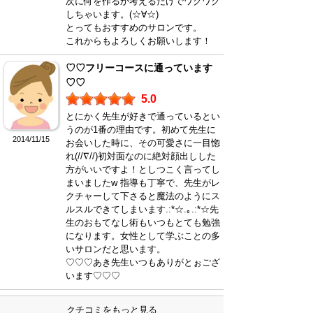
次に何を作るか考えるだけでワクワク
しちゃいます。(☆∀☆)
とってもおすすめのサロンです。
これからもよろしくお願いします！
♡♡フリーコースに通っています
♡♡
5.0
とにかく先生が好きで通っているとい
うのが1番の理由です。初めて先生に
2014/11/15
お会いした時に、その可愛さに一目惚
れ(//∇//)初対面なのに絶対顔出しした
方がいいですよ！としつこく言ってし
まいましたw 指導も丁寧で、先生がレ
クチャーして下さると魔法のようにス
ルスルできてしまいます.:*☆.｡.:*☆先
生のおもてなし術もいつもとても勉強
になります。女性として学ぶことの多
いサロンだと思います。
♡♡♡あき先生いつもありがとぉござ
います♡♡♡
クチコミをもっと見る