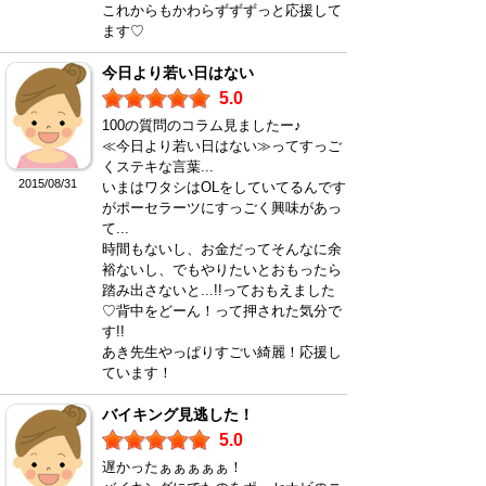
これからもかわらずずずっと応援して
ます♡
今日より若い日はない
5.0
100の質問のコラム見ましたー♪
≪今日より若い日はない≫ってすっご
くステキな言葉...
2015/08/31
いまはワタシはOLをしていてるんです
がポーセラーツにすっごく興味があっ
て...
時間もないし、お金だってそんなに余
裕ないし、でもやりたいとおもったら
踏み出さないと...!!っておもえました
♡背中をどーん！って押された気分で
す!!
あき先生やっぱりすごい綺麗！応援し
ています！
バイキング見逃した！
5.0
遅かったぁぁぁぁぁ！