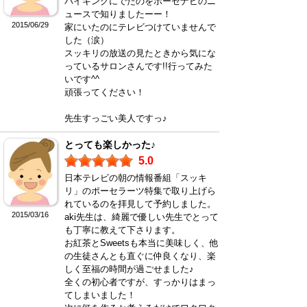
バイキングにでたのをポーセナビのニ
ュースで知りましたーー！
2015/06/29
家にいたのにテレビつけていませんで
した（涙）
スッキリの放送の見たときから気にな
っているサロンさんです!!行ってみた
いです^^
頑張ってください！
先生すっごい美人ですっ♪
とっても楽しかった♪
5.0
日本テレビの朝の情報番組「スッキ
リ」のポーセラーツ特集で取り上げら
れているのを拝見して予約しました。
2015/03/16
aki先生は、綺麗で優しい先生でとって
も丁寧に教えて下さります。
お紅茶とSweetsも本当に美味しく、他
の生徒さんとも直ぐに仲良くなり、楽
しく至福の時間が過ごせました♪
全くの初心者ですが、すっかりはまっ
てしまいました！