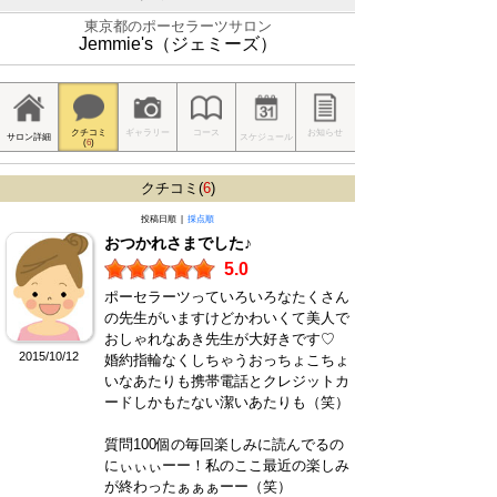
東京都のポーセラーツサロン
Jemmie's（ジェミーズ）
クチコミ
ギャラリー
コース
お知らせ
サロン詳細
スケジュール
(
6
)
クチコミ(
6
)
投稿日順 |
採点順
おつかれさまでした♪
5.0
ポーセラーツっていろいろなたくさん
の先生がいますけどかわいくて美人で
おしゃれなあき先生が大好きです♡
2015/10/12
婚約指輪なくしちゃうおっちょこちょ
いなあたりも携帯電話とクレジットカ
ードしかもたない潔いあたりも（笑）
質問100個の毎回楽しみに読んでるの
にぃぃぃーー！私のここ最近の楽しみ
が終わったぁぁぁーー（笑）