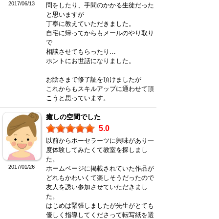
2017/06/13
問をしたり、手間のかかる生徒だった
と思いますが
丁寧に教えていただきました。
自宅に帰ってからもメールのやり取り
で
相談させてもらったり…
ホントにお世話になりました。
お陰さまで修了証を頂けましたが
これからもスキルアップに通わせて頂
こうと思っています。
癒しの空間でした
5.0
以前からポーセラーツに興味があり一
度体験してみたくて教室を探しまし
た。
2017/01/26
ホームページに掲載されていた作品が
どれもかわいくて楽しそうだったので
友人を誘い参加させていただきまし
た。
はじめは緊張しましたが先生がとても
優しく指導してくださって転写紙を選