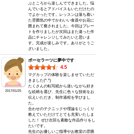
ぶところから楽しんでできました。悩
んでいるとアドバイスもいただけたの
でよかったです。レッスンは落ち着い
た雰囲気の中でかわいい食器やお花に
囲まれて癒されました。今回はプレー
トを作りましたが次回はまた違った作
品にチャレンジしてみたいと思いま
す。完成が楽しみです。ありがとうご
ざいました。
ポーセラーツに夢中です
4.5
マグカップの体験を楽しませていただ
きました(^.^)
たくさんの転写紙から迷いながら好き
2017/01/25
な絵柄を選び、先生に色々な技術をお
伝えいただき、制作過程を学びまし
た。
合わせのテクニックや理論をじっくり
教えていただけてとても充実いたしま
した！ ぜひ次回も素敵な作品作りをし
たいです。
先生のお優しいご指導やお教室の雰囲