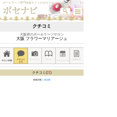
ポーセラーツ専門情報サイトのポセナビ
クチコミ
大阪府のポーセラーツサロン
大阪 フラワーマリアージュ
クチコミ
ギャラリー
コース
お知らせ
サロン詳細
スケジュール
(
21
)
クチコミ(
21
)
投稿日順 |
採点順