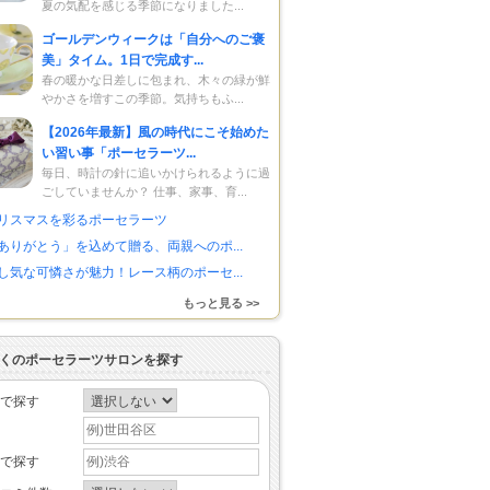
夏の気配を感じる季節になりました...
ゴールデンウィークは「自分へのご褒
美」タイム。1日で完成す...
春の暖かな日差しに包まれ、木々の緑が鮮
やかさを増すこの季節。気持ちもふ...
【2026年最新】風の時代にこそ始めた
い習い事「ポーセラーツ...
毎日、時計の針に追いかけられるように過
ごしていませんか？ 仕事、家事、育...
リスマスを彩るポーセラーツ
ありがとう」を込めて贈る、両親へのポ...
し気な可憐さが魅力！レース柄のポーセ...
もっと見る >>
くのポーセラーツサロンを探す
で探す
で探す