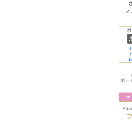
オ
・
・
・
ポー
ポ
サロン