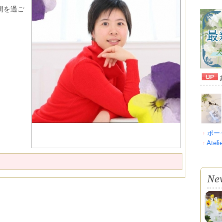
間を過ご
ポーセ
↑
Atel
↑
Ne