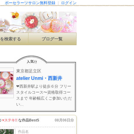
ポーセラーツサロン無料登録
|
ログイン
ンを検索する
ブログ一覧
東京都足立区
atelier Unmi・西新井
❤︎西新井駅より徒歩６分 フリー
スタイルコース〜資格取得コー
スまで 年齢幅広くご参加いただ
い...
の
♥ステキ!!
な作品Best5
08月06日分
作品名