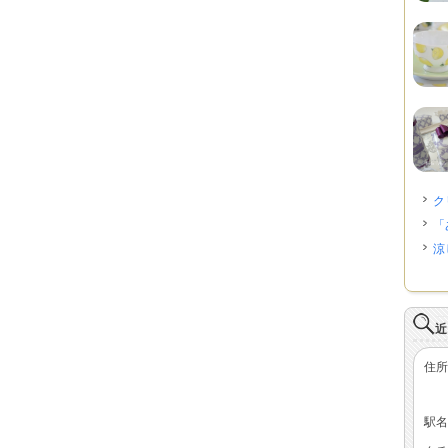
ク
「
涼
近
住所
駅名