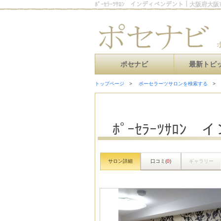
ﾎﾟｰｾﾗｰﾂｻﾛﾝ インディペンデント｜大阪府
ポセナビ
最新トピ
トップページ
ポーセラーツサロンを検索する
ﾎﾟｰｾﾗｰﾂｻﾛ
サロン詳細
口コミ(
0
)
ギャラリー