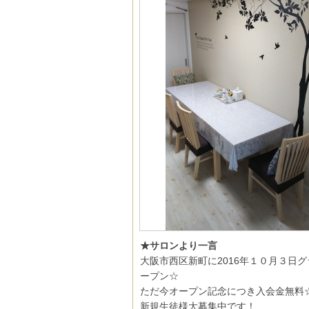
★サロンより一言
大阪市西区新町に2016年１０月３日
ープン☆
ただ今オープン記念につき入会金無料
新規生徒様大募集中です！