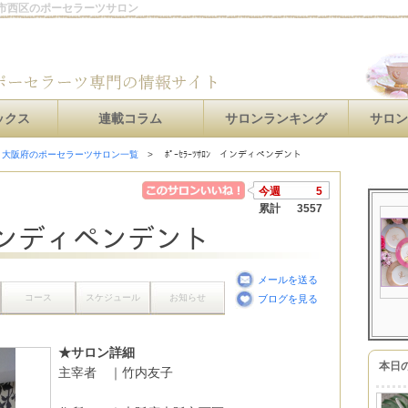
大阪市西区のポーセラーツサロン
ックス
連載コラム
サロンランキング
サロ
大阪府のポーセラーツサロン一覧
ﾎﾟｰｾﾗｰﾂｻﾛﾝ インディペンデント
今週
5
累計
3557
ﾝ インディペンデント
メールを送る
コース
スケジュール
お知らせ
ブログを見る
★サロン詳細
本日
主宰者 ｜竹内友子