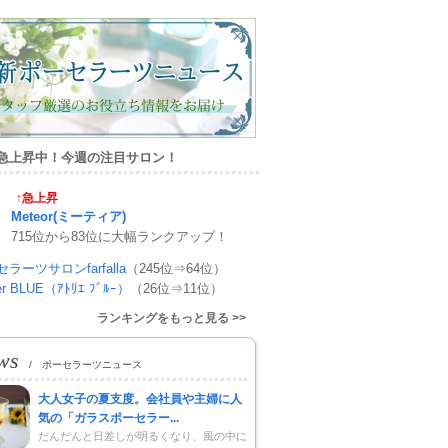
急上昇中！今週の注目サロン！
↑急上昇
Meteor(ミーティア)
715位から83位に大幅ランクアップ！
ラーツサロンfarfalla
（245位⇒64位）
ier BLUE（ｱﾄﾘｴ ﾌﾞﾙｰ）
（26位⇒11位）
ランキングをもっと見る >>
ws
/ ポーセラーツニュース
大人女子の夏支度。会社員や主婦に人
気の「ガラスポーセラー...
だんだんと日差しが明るくなり、風の中に