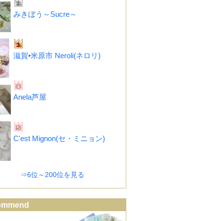
みきぼう～Sucre～
滋賀•米原市 Neroli(ネロリ)
Anela芦屋
C'est Mignon(セ・ミニョン)
⇒6位～200位を見る
ommend