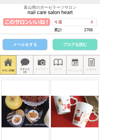
富山県のポーセラーツサロン
nail care salon heart
今週
4
累計
2766
メールをする
ブログを読む
クチコミ
ギャラリー
コース
お知らせ
サロン詳細
スケジュール
(
0
)