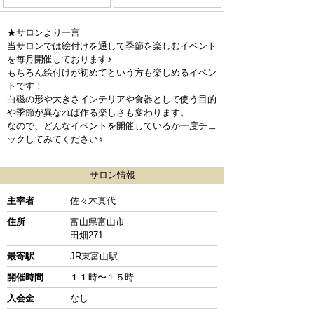
★サロンより一言
当サロンでは絵付けを通して季節を楽しむイベント
を毎月開催しております♪
もちろん絵付けが初めてという方も楽しめるイベン
トです！
白磁の形や大きさインテリアや食器として使う目的
や季節が異なれば作る楽しさも変わります。
なので、どんなイベントを開催しているか一度チェ
ックしてみてください⭐︎
サロン情報
主宰者
佐々木真代
住所
富山県富山市
田畑271
最寄駅
JR東富山駅
開催時間
１１時〜１５時
入会金
なし