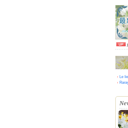
Le 
↑
Rar
↑
Ne