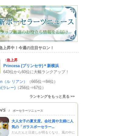
急上昇中！今週の注目サロン！
↑急上昇
Princesa (プリンセサ)＊新横浜
643位から60位に大幅ランクアップ！
lien（ル リアン）
（665位⇒84位）
ay(ラレー)
（256位⇒67位）
ランキングをもっと見る >>
ws
/ ポーセラーツニュース
大人女子の夏支度。会社員や主婦に人
気の「ガラスポーセラー...
だんだんと日差しが明るくなり、風の中に