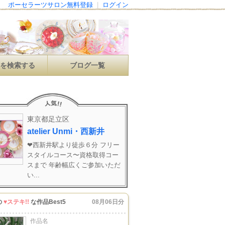
ポーセラーツサロン無料登録
|
ログイン
ンを検索する
ブログ一覧
東京都足立区
atelier Unmi・西新井
❤︎西新井駅より徒歩６分 フリー
スタイルコース〜資格取得コー
スまで 年齢幅広くご参加いただ
い...
の
♥ステキ!!
な作品Best5
08月06日分
作品名