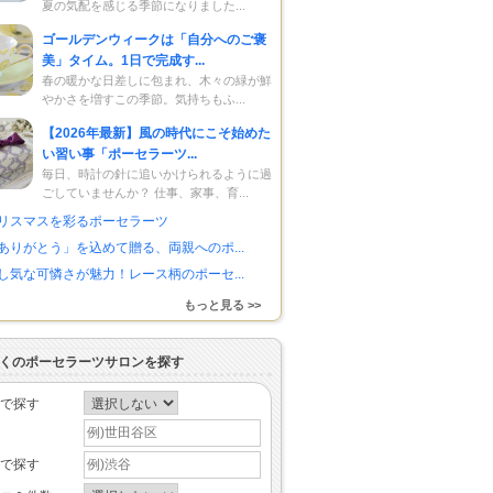
夏の気配を感じる季節になりました...
ゴールデンウィークは「自分へのご褒
美」タイム。1日で完成す...
春の暖かな日差しに包まれ、木々の緑が鮮
やかさを増すこの季節。気持ちもふ...
【2026年最新】風の時代にこそ始めた
い習い事「ポーセラーツ...
毎日、時計の針に追いかけられるように過
ごしていませんか？ 仕事、家事、育...
リスマスを彩るポーセラーツ
ありがとう」を込めて贈る、両親へのポ...
し気な可憐さが魅力！レース柄のポーセ...
もっと見る >>
くのポーセラーツサロンを探す
で探す
で探す