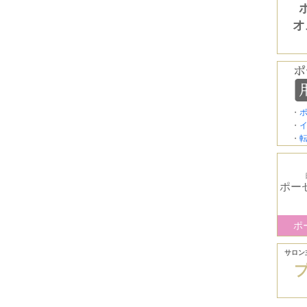
オ
・
・
・
ポー
ポ
サロン