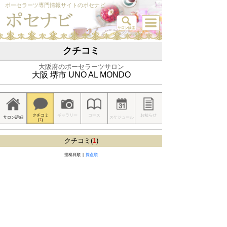
ポーセラーツ専門情報サイトのポセナビ
クチコミ
大阪府のポーセラーツサロン
大阪 堺市 UNO AL MONDO
クチコミ
ギャラリー
コース
お知らせ
サロン詳細
スケジュール
(
1
)
クチコミ(
1
)
投稿日順 |
採点順