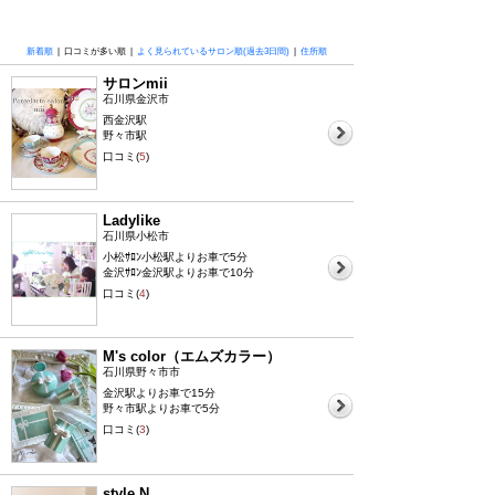
新着順
| 口コミが多い順 |
よく見られているサロン順(過去3日間)
|
住所順
サロンmii
石川県金沢市
西金沢駅
野々市駅
口コミ(
5
)
Ladylike
石川県小松市
小松ｻﾛﾝ小松駅よりお車で5分
金沢ｻﾛﾝ金沢駅よりお車で10分
口コミ(
4
)
M's color（エムズカラー）
石川県野々市市
金沢駅よりお車で15分
野々市駅よりお車で5分
口コミ(
3
)
style.N