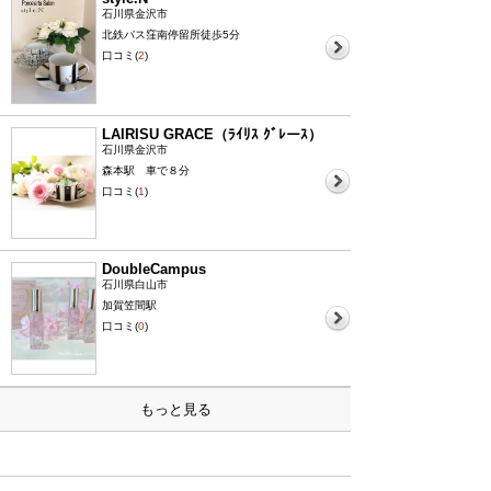
石川県金沢市
北鉄バス窪南停留所徒歩5分
口コミ(
2
)
LAIRISU GRACE（ﾗｲﾘｽ ｸﾞﾚーｽ）
石川県金沢市
森本駅 車で８分
口コミ(
1
)
DoubleCampus
石川県白山市
加賀笠間駅
口コミ(
0
)
もっと見る