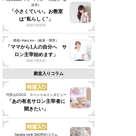
浜市）
「小さくていい。お教室
は“私らしく”」
[隔週月曜更新]
晴色~Haru iro~（岐阜・関市）
「ママから1人の自分へ サ
ロン主宰始めます」
[隔週月曜更新]
殿堂入りコラム
代官山COCO スペシャルインタビュー
「あの有名サロン主宰者に
聞きたい」
Saraha style SAORIのコラム