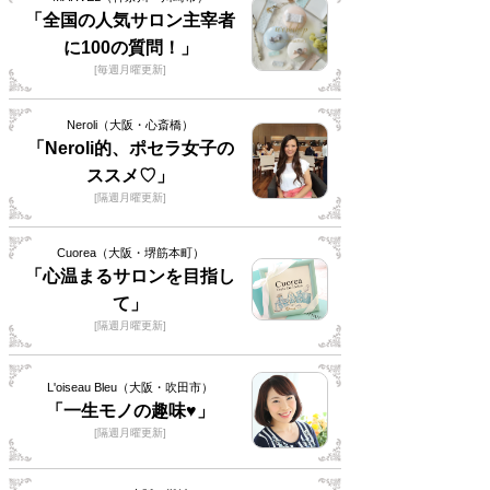
「全国の人気サロン主宰者
に100の質問！」
[毎週月曜更新]
Neroli（大阪・心斎橋）
「Neroli的、ポセラ女子の
ススメ♡」
[隔週月曜更新]
Cuorea（大阪・堺筋本町）
「心温まるサロンを目指し
て」
[隔週月曜更新]
L'oiseau Bleu（大阪・吹田市）
「一生モノの趣味♥」
[隔週月曜更新]