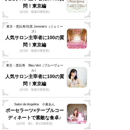
問！東京編
[全5回 隔週月曜更新]
東京・恵比寿/目黒 Jemmie's（ジェミー
ズ）
人気サロン主宰者に100の質
問！東京編
[全5回 隔週月曜更新]
東京・恵比寿 Bleu Vert（ブルーヴェー
ル）
人気サロン主宰者に100の質
問！東京編
[全5回 隔週月曜更新]
Salon de Angelina 小倉あん
ポーセラーツ×テーブルコー
ディネートで素敵な食卓♪
[全6回 第2、第4月曜更新]