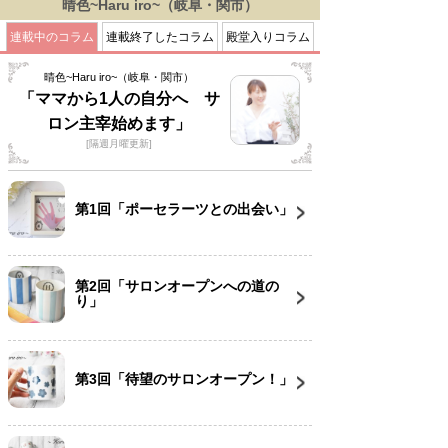
晴色~Haru iro~（岐阜・関市）
連載中のコラム
連載終了したコラム
殿堂入りコラム
晴色~Haru iro~（岐阜・関市）
「ママから1人の自分へ サ
ロン主宰始めます」
[隔週月曜更新]
第1回「ポーセラーツとの出会い」
第2回「サロンオープンへの道の
り」
第3回「待望のサロンオープン！」