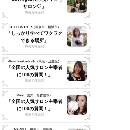
サロン♡」
[隔週月曜更新]
CHIFFON D'OR（神奈川・横浜市）
「しっかり学べてワクワク
できる場所」
[隔週月曜更新]
Atelierfloralumbrella（東京・足立区）
「全国の人気サロン主宰者
に100の質問！」
[毎週月曜更新]
Mary（愛知・名古屋市）
「全国の人気サロン主宰者
に100の質問！」
[毎週月曜更新]
MARVEL（神奈川・川崎市）