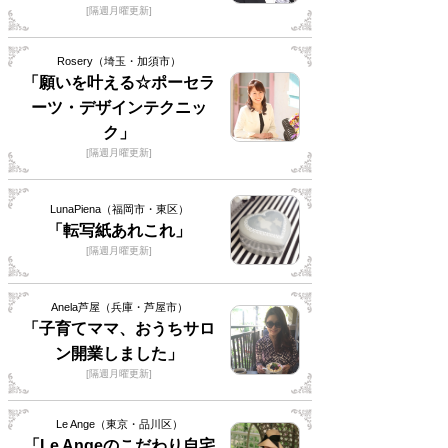
[隔週月曜更新]
Rosery（埼玉・加須市）
「願いを叶える☆ポーセラ
ーツ・デザインテクニッ
ク」
[隔週月曜更新]
LunaPiena（福岡市・東区）
「転写紙あれこれ」
[隔週月曜更新]
Anela芦屋（兵庫・芦屋市）
「子育てママ、おうちサロ
ン開業しました」
[隔週月曜更新]
Le Ange（東京・品川区）
「Le Angeのこだわり自宅