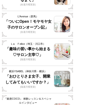
[各週月曜更新]
L'Avenue（群馬）
「ついにOpen！モヤモヤ女
子のサロンオープン記」
[各週月曜更新]
Ｌa Ｆelice（埼玉・川口市）
「趣味の習い事から始まる
♡サロン主宰♡」
[隔週月曜更新]
横浜YSABEL（神奈川県・横浜）
「おひとりさま女子、開業
してみてもいいですか？」
[隔週月曜更新]
『銀座COCO』 体験レッスン＆スペシャ
ルインタビュー