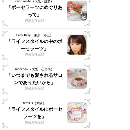
coco amitie（大阪・難波）
「ポーセラーツにめぐりあ
って」
[隔週月曜更新]
Lady Kelly（東京・港区）
「ライフスタイルの中のポ
ーセラーツ」
[隔週月曜更新]
mani pink（大阪・心斎橋）
「いつまでも愛されるサロ
ンでありたいから」
[隔週月曜更新]
femilus（大阪）
「ライフスタイルにポーセ
ラーツを」
[隔週月曜更新]