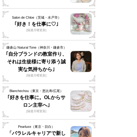
Salon de Chloe（茨城・水戸市）
｢好き！を仕事に♡｣
[隔週月曜更新]
鎌倉山 Natural Tone（神奈川・鎌倉市）
｢自分ブランドの教室作り、
それは生徒様に寄り添う誠
実な気持ちから｣
[隔週月曜更新]
Blanchechou（東京・恵比寿/広尾）
｢好きを仕事に。OLからサ
ロン主宰へ｣
[隔週月曜更新]
Pearluxe（東京・目白）
「パラレルキャリアで新し