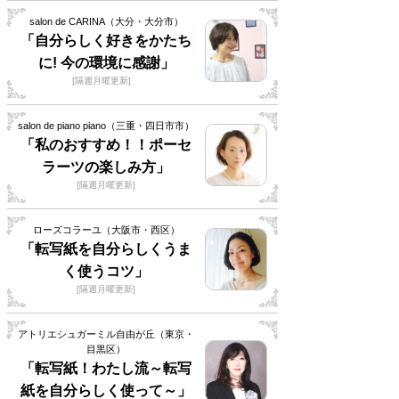
salon de CARINA（大分・大分市）
「自分らしく好きをかたち
に! 今の環境に感謝」
[隔週月曜更新]
salon de piano piano（三重・四日市市）
「私のおすすめ！！ポーセ
ラーツの楽しみ方」
[隔週月曜更新]
ローズコラーユ（大阪市・西区）
「転写紙を自分らしくうま
く使うコツ」
[隔週月曜更新]
アトリエシュガーミル自由が丘（東京・
目黒区）
「転写紙！わたし流～転写
紙を自分らしく使って～」