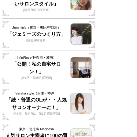
いサロンスタイル」
[隔週月曜日曜更新]
Jemmie’s（東京・恵比寿/目黒）
「ジェミーズのつくり方」
[隔週月曜更新]
InfiniRose(神奈川・湘南）
「公開！私の自宅サロ
ン！」
[全4回 隔週月曜更新]
Saraha style（兵庫・神戸）
「続・普通のOLが・・人気
サロンオーナーに！」
[全8回 毎月第1、第3月曜日更新]
東京・恵比寿 Mariposa
人気サロン主宰者に100の質