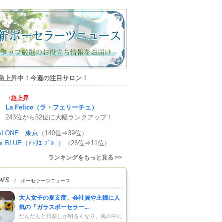
急上昇中！今週の注目サロン！
↑急上昇
La Felice（ラ・フェリーチェ）
243位から52位に大幅ランクアップ！
SALONE 東京
（140位⇒39位）
ier BLUE（ｱﾄﾘｴ ﾌﾞﾙｰ）
（26位⇒11位）
ランキングをもっと見る >>
ws
/ ポーセラーツニュース
大人女子の夏支度。会社員や主婦に人
気の「ガラスポーセラー...
だんだんと日差しが明るくなり、風の中に