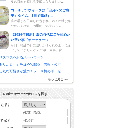
夏の気配を感じる季節になりました...
ゴールデンウィークは「自分へのご褒
美」タイム。1日で完成す...
春の暖かな日差しに包まれ、木々の緑が鮮
やかさを増すこの季節。気持ちもふ...
【2026年最新】風の時代にこそ始めた
い習い事「ポーセラーツ...
毎日、時計の針に追いかけられるように過
ごしていませんか？ 仕事、家事、育...
リスマスを彩るポーセラーツ
ありがとう」を込めて贈る、両親へのポ...
し気な可憐さが魅力！レース柄のポーセ...
もっと見る >>
くのポーセラーツサロンを探す
で探す
で探す