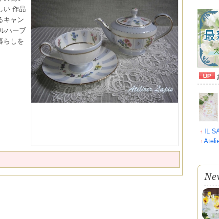
い 作品
るキャン
ルハーブ
暮らしを
IL 
↑
Atel
↑
Ne