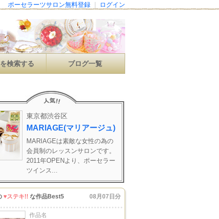
ポーセラーツサロン無料登録
|
ログイン
ンを検索する
ブログ一覧
東京都渋谷区
MARIAGE(マリアージュ)
MARIAGEは素敵な女性の為の
会員制のレッスンサロンです。
2011年OPENより、ポーセラー
ツインス...
の
♥ステキ!!
な作品Best5
08月07日分
作品名