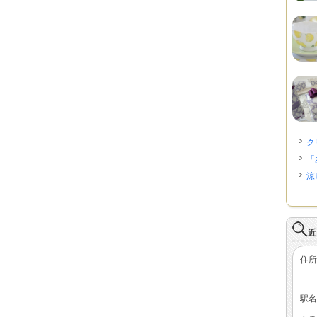
ク
「
涼
近
住所
駅名