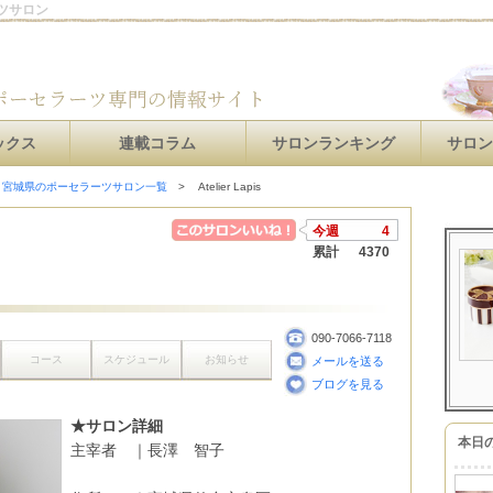
ーツサロン
ックス
連載コラム
サロンランキング
サロ
宮城県のポーセラーツサロン一覧
Atelier Lapis
今週
4
累計
4370
090-7066-7118
コース
スケジュール
お知らせ
メールを送る
ブログを見る
★サロン詳細
本日
主宰者 ｜長澤 智子