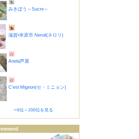
みきぼう～Sucre～
滋賀•米原市 Neroli(ネロリ)
Anela芦屋
C'est Mignon(セ・ミニョン)
⇒6位～200位を見る
ommend