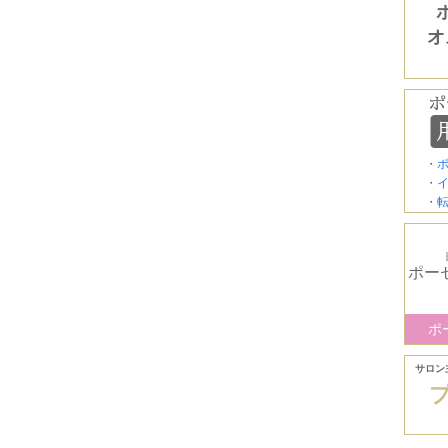
オ
・
・
・
ポー
ポ
サロン