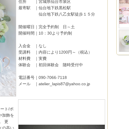
住所 ｜宮城県仙台市泉区
最寄駅 ｜仙台地下鉄黒松駅
仙台地下鉄八乙女駅徒歩１５分
開催曜日｜完全予約制 日～土
開催時間｜10：30より予約制
入会金 ｜なし
受講料 ｜内容により1200円～（税込）
材料費 ｜実費
体験会 ｜初回体験会 随時受付中
電話番号｜090-7066-7118
メール ｜atelier_lapis87@yahoo.co.jp
アート/ポ
や加飾を
。 更
ィの高い