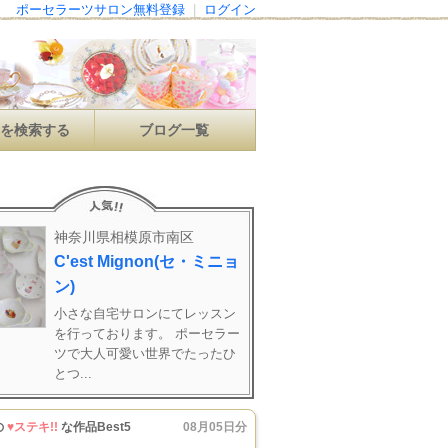
ポーセラーツサロン無料登録
|
ログイン
ンを検索する
ブログ一覧
神奈川県相模原市南区
C'est Mignon(セ・ミニョ
ン)
小さな自宅サロンにてレッスン
を行っております。 ポーセラー
ツで大人可愛い世界でたったひ
とつ...
の
♥ステキ!!
な作品Best5
08月05日分