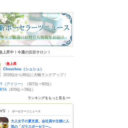
急上昇中！今週の注目サロン！
↑急上昇
Chouchou（シュシュ）
1010位から65位に大幅ランクアップ！
RRY（アイリー）
（927位⇒82位）
ERTA
（870位⇒79位）
ランキングをもっと見る >>
ws
/ ポーセラーツニュース
大人女子の夏支度。会社員や主婦に人
気の「ガラスポーセラー...