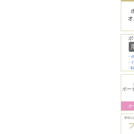
オ
・
・
・
ポー
ポ
サロン