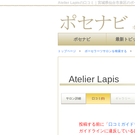
Atelier Lapisの口コミ｜宮城県仙台市泉区
ポセナビ
最新トピ
トップページ
ポーセラーツサロンを検索する
Atelier Lapis
サロン詳細
口コミ(
0
)
ギャラリー
投稿する前に「
口コミガイド
ガイドラインに違反している