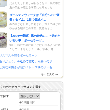
だんだんと日差しが明るくなり、風の中に
夏の気配を感じる季節になりました...
ゴールデンウィークは「自分へのご褒
美」タイム。1日で完成す...
春の暖かな日差しに包まれ、木々の緑が鮮
やかさを増すこの季節。気持ちもふ...
【2026年最新】風の時代にこそ始めた
い習い事「ポーセラーツ...
毎日、時計の針に追いかけられるように過
ごしていませんか？ 仕事、家事、育...
リスマスを彩るポーセラーツ
ありがとう」を込めて贈る、両親へのポ...
し気な可憐さが魅力！レース柄のポーセ...
もっと見る >>
くのポーセラーツサロンを探す
で探す
で探す