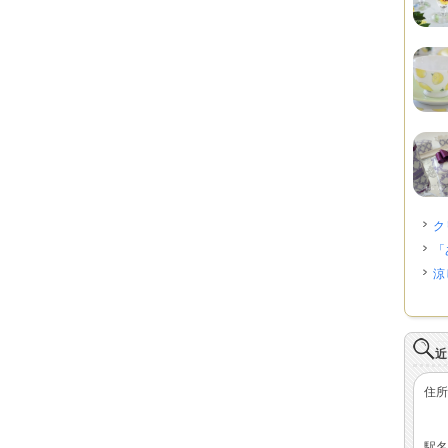
ク
「
涼
近
住所
駅名