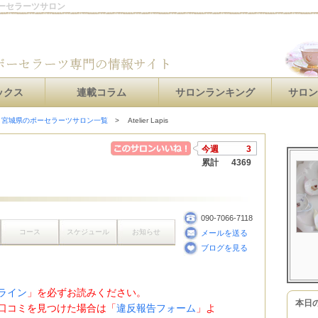
のポーセラーツサロン
ックス
連載コラム
サロンランキング
サロ
宮城県のポーセラーツサロン一覧
Atelier Lapis
今週
3
累計
4369
090-7066-7118
コース
スケジュール
お知らせ
メールを送る
ブログを見る
ライン
」を必ずお読みください。
本日
口コミを見つけた場合は「
違反報告フォーム
」よ