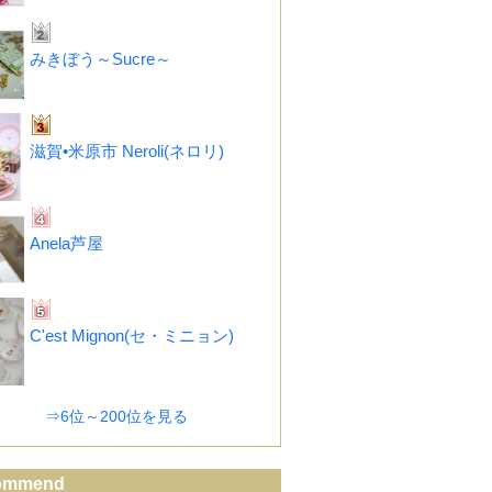
みきぼう～Sucre～
滋賀•米原市 Neroli(ネロリ)
Anela芦屋
C'est Mignon(セ・ミニョン)
⇒6位～200位を見る
ommend