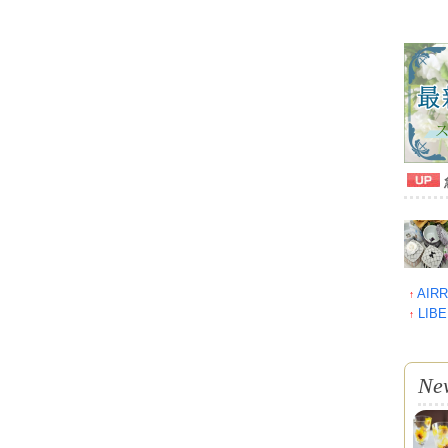
AI
↑
LIB
↑
Ne